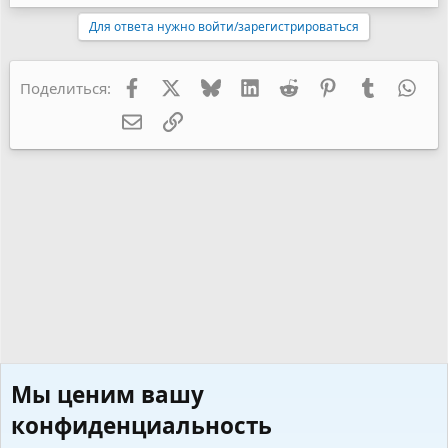
Для ответа нужно войти/зарегистрироваться
Facebook
X
Bluesky
LinkedIn
Reddit
Pinterest
Tumblr
Wha
Поделиться:
Электронная почта
Ссылка
Мы ценим вашу
конфиденциальность