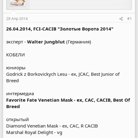
ы
л
а
28 Апр 2014
#1
26.04.2014, FCI-CACIB "Золотые Ворота 2014"
эксперт -
Walter Jungblut
(Германия)
КОБЕЛИ
юниоры
Godrick z Borkovickych Lesu - ex, JCAC, Best Junior of
Breed
интермедиа
Favorite Fate Venetian Mask - ex, CAC, CACIB, Best Of
Breed
открытый
Diamond Venetian Mask - ex, CAC, R CACIB
Marshal Royal Delight - vg