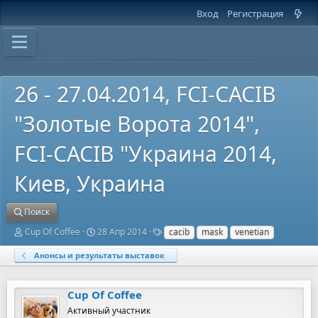
Вход
Регистрация
26 - 27.04.2014, FCI-CACIB
"Золотые Ворота 2014",
FCI-CACIB "Украина 2014,
Киев, Украина
Поиск
А
Д
Т
Cup Of Coffee
28 Апр 2014
cacib
mask
venetian
в
а
е
т
т
г
Анонсы и результаты выставок
о
а
и
р
н
т
а
Cup Of Coffee
е
ч
м
а
Активный участник