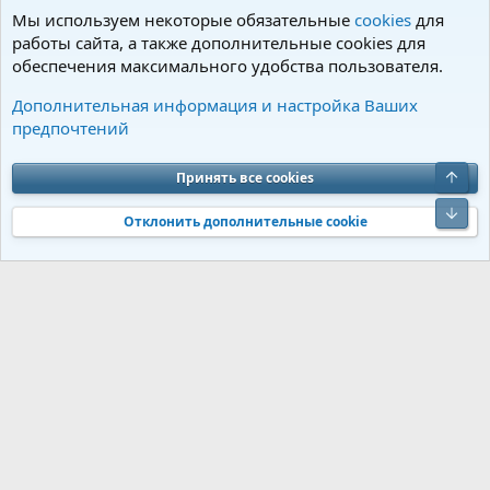
Мы используем некоторые обязательные
cookies
для
работы сайта, а также дополнительные cookies для
обеспечения максимального удобства пользователя.
Анонсы и результаты выставок
Дополнительная информация и настройка Ваших
предпочтений
Cookies
Charm by DCom
Russian (RU)
Обратная связь
Условия и правила
Верх
Принять все cookies
Политика конфиденциальности
Помощь
R
S
Низ
S
Отклонить дополнительные cookie
®
Community platform by XenForo
© 2010-2026 XenForo Ltd.
Перевод от
®
Jumuro
|
Media embeds via s9e/MediaSites