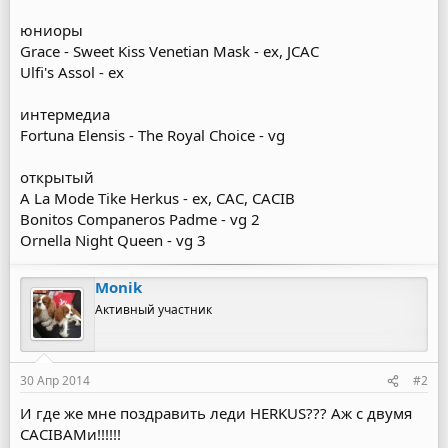
юниоры
Grace - Sweet Kiss Venetian Mask - ex, JCAC
Ulfi's Assol - ех
интермедиа
Fortuna Elensis - The Royal Choice - vg
открытый
A La Mode Tike Herkus - ex, CAC, CACIB
Bonitos Companeros Padme - vg 2
Ornella Night Queen - vg 3
Monik
Активный участник
30 Апр 2014
#2
И где же мне поздравить леди HERKUS??? Аж с двумя
CACIBAMи!!!!!!