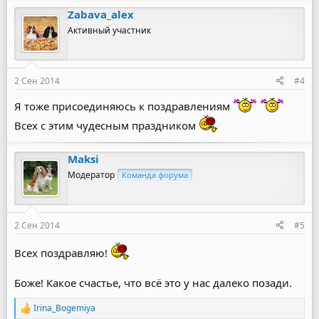
Zabava_alex
Активный участник
2 Сен 2014
#4
Я тоже присоединяюсь к поздравлениям
Всех с этим чудесным праздником
Maksi
Модератор
Команда форума
2 Сен 2014
#5
Всех поздравляю!
Боже! Какое счастье, что всё это у нас далеко позади.
Irina_Bogemiya
Р