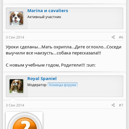
е
а
Marina и cavaliers
к
ц
Активный участник
и
и
:
3 Сен 2014
#6
Уроки сделаны...Мать охрипла...Дите оглохло...Соседи
выучили все наизусть...собака пересказала!!!
С новым учебным годом, Родители!!! :sun:
Royal Spaniel
Модератор
Команда форума
3 Сен 2014
#7