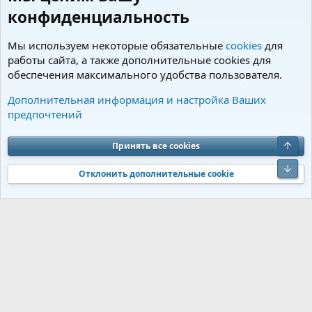
конфиденциальность
Мы используем некоторые обязательные
cookies
для
работы сайта, а также дополнительные cookies для
обеспечения максимального удобства пользователя.
Поздравления
Дополнительная информация и настройка Ваших
предпочтений
Cookies
Charm by DCom
Russian (RU)
Обратная связь
Условия и правила
Верх
Принять все cookies
Политика конфиденциальности
Помощь
R
S
Низ
S
Отклонить дополнительные cookie
®
Community platform by XenForo
© 2010-2026 XenForo Ltd.
Перевод от
®
Jumuro
|
Media embeds via s9e/MediaSites