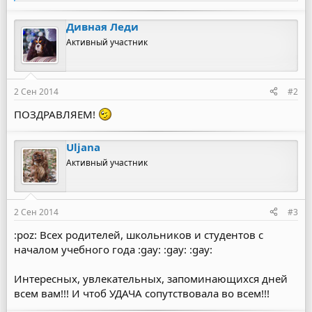
е
а
Дивная Леди
к
ц
Активный участник
и
и
:
2 Сен 2014
#2
ПОЗДРАВЛЯЕМ!
Uljana
Активный участник
2 Сен 2014
#3
:poz: Всех родителей, школьников и студентов с
началом учебного года :gay: :gay: :gay:
Интересных, увлекательных, запоминающихся дней
всем вам!!! И чтоб УДАЧА сопутствовала во всем!!!