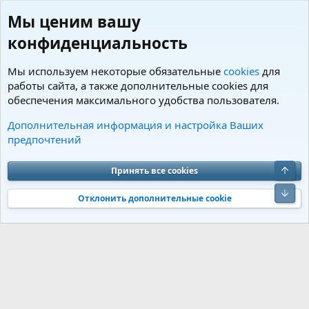
Мы ценим вашу
конфиденциальность
Мы используем некоторые обязательные
cookies
для
работы сайта, а также дополнительные cookies для
обеспечения максимального удобства пользователя.
Теги
Дополнительная информация и настройка Ваших
предпочтений
Cookies
Charm by DCom
Russian (RU)
Обратная связь
Условия и правила
Верх
Принять все cookies
Политика конфиденциальности
Помощь
R
S
Низ
S
Отклонить дополнительные cookie
®
Community platform by XenForo
© 2010-2026 XenForo Ltd.
Перевод от
®
Jumuro
|
Media embeds via s9e/MediaSites