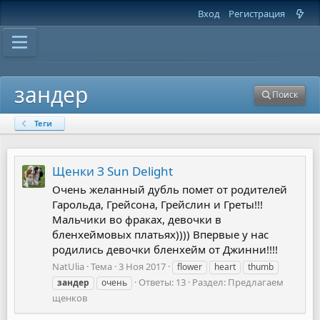
Вход
Регистрация
зандер
Поиск
Теги
Щенки З Sun Delight
Очень желанный дубль помет от родителей
Гарольда, Грейсона, Грейслин и Греты!!!
Мальчики во фраках, девочки в
бленхеймовых платьях)))) Впервые у нас
родились девочки бленхейм от Джинни!!!!
NatUlia
Тема
3 Ноя 2017
flower
heart
thumb
Ответы: 13
Раздел:
Предлагаем
зандер
очень
щенков