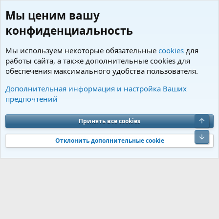
Мы ценим вашу
конфиденциальность
Мы используем некоторые обязательные
cookies
для
работы сайта, а также дополнительные cookies для
обеспечения максимального удобства пользователя.
Теги
Дополнительная информация и настройка Ваших
предпочтений
Cookies
Charm by DCom
Russian (RU)
Обратная связь
Условия и правила
Верх
Принять все cookies
Политика конфиденциальности
Помощь
R
S
Низ
S
Отклонить дополнительные cookie
®
Community platform by XenForo
© 2010-2026 XenForo Ltd.
Перевод от
®
Jumuro
|
Media embeds via s9e/MediaSites