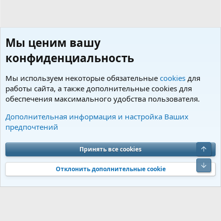
Мы ценим вашу
конфиденциальность
Мы используем некоторые обязательные
cookies
для
работы сайта, а также дополнительные cookies для
обеспечения максимального удобства пользователя.
Теги
Дополнительная информация и настройка Ваших
предпочтений
Cookies
Charm by DCom
Russian (RU)
Обратная связь
Условия и правила
Верх
Принять все cookies
Политика конфиденциальности
Помощь
R
S
Низ
S
Отклонить дополнительные cookie
®
Community platform by XenForo
© 2010-2026 XenForo Ltd.
Перевод от
®
Jumuro
|
Media embeds via s9e/MediaSites