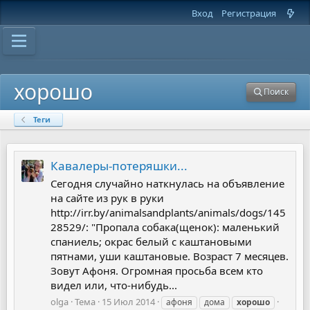
Вход
Регистрация
хорошо
Поиск
Теги
Кавалеры-потеряшки...
Сегодня случайно наткнулась на объявление
на сайте из рук в руки
http://irr.by/animalsandplants/animals/dogs/145
28529/: "Пропала собака(щенок): маленький
спаниель; окрас белый с каштановыми
пятнами, уши каштановые. Возраст 7 месяцев.
Зовут Афоня. Огромная просьба всем кто
видел или, что-нибудь...
olga
Тема
15 Июл 2014
афоня
дома
хорошо