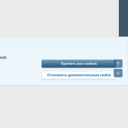
ния
Верх
Принять все cookies
вия и правила
Политика конфиденциальности
Помощь
R
Низ
S
Отклонить дополнительные cookie
S
 s9e/MediaSites