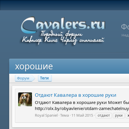
Ф
Нед
хорошие
Форум
Теги
Отдают Кавалера в хорошие руки
Отдают Кавалера в хорошие руки Может быт
http://olx.by/obyavlenie/otdam-zamechateln
Royal Spaniel
Тема
11 Май 2015
отдают
руки