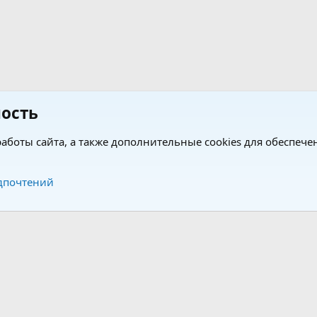
ость
аботы сайта, а также дополнительные cookies для обеспече
Обратная связь
Усло
дпочтений
®
®
form by XenForo
© 2010-2026 XenForo Ltd.
Перевод от Jumuro
|
Media embeds via