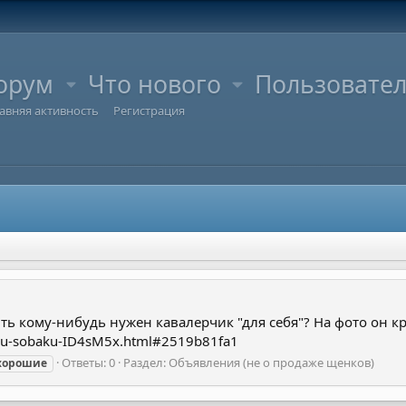
орум
Что нового
Пользовате
авняя активность
Регистрация
ь кому-нибудь нужен кавалерчик "для себя"? На фото он к
uyu-sobaku-ID4sM5x.html#2519b81fa1
Ответы: 0
Раздел:
Объявления (не о продаже щенков)
хорошие