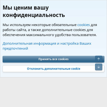
Мы ценим вашу
конфиденциальность
Мы используем некоторые обязательные
cookies
для
работы сайта, а также дополнительные cookies для
обеспечения максимального удобства пользователя.
Теги
Дополнительная информация и настройка Ваших
предпочтений
Cookies
Charm by DCom
Russian (RU)
Обратная связь
Условия и правила
Верх
Принять все cookies
Политика конфиденциальности
Помощь
R
S
Низ
S
Отклонить дополнительные cookie
®
Community platform by XenForo
© 2010-2026 XenForo Ltd.
Перевод от
®
Jumuro
|
Media embeds via s9e/MediaSites