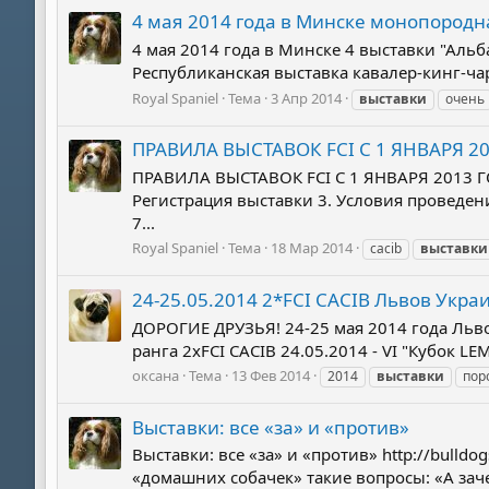
4 мая 2014 года в Минске монопородн
4 мая 2014 года в Минске 4 выставки "Альба
Республиканская выставка кавалер-кинг-чар
Royal Spaniel
Тема
3 Апр 2014
выставки
очень
ПРАВИЛА ВЫСТАВОК FCI С 1 ЯНВАРЯ 2
ПРАВИЛА ВЫСТАВОК FCI С 1 ЯНВАРЯ 2013 
Регистрация выставки 3. Условия проведен
7...
Royal Spaniel
Тема
18 Мар 2014
cacib
выставки
24-25.05.2014 2*FCI CACIB Львов Укра
ДОРОГИЕ ДРУЗЬЯ! 24-25 мая 2014 года Льво
ранга 2хFCI CACIB 24.05.2014 - VI "Кубок 
оксана
Тема
13 Фев 2014
2014
выставки
пор
Выставки: все «за» и «против»
Выставки: все «за» и «против» http://bulld
«домашних собачек» такие вопросы: «А заче