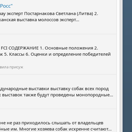
Росс"
чау эксперт Постарнакова Светлана (Литва) 2.
анская выставка молоссов эксперт...
FCI СОДЕРЖАНИЕ 1. Основные положения 2.
ак 5. Классы 6. Оценки и определение победителей
авила присуж
ждународные выставки выставку собак всех пород
ах выставок также будут проведены монопородные...
м мне не раз приходилось слышать от владельцев
бные им. Многие хозяева собак искренне считают...