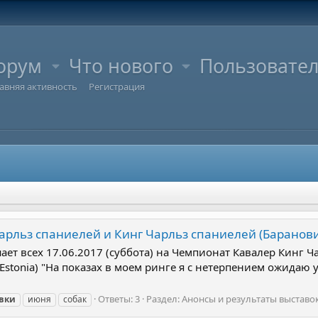
орум
Что нового
Пользовате
авняя активность
Регистрация
арльз спаниелей и Кинг Чарльз спаниелей (Баранов
ет всех 17.06.2017 (суббота) на Чемпионат Кавалер Кинг Ч
t (Estonia) "На показах в моем ринге я с нетерпением ожида
Ответы: 3
Раздел:
Анонсы и результаты выставо
вки
июня
собак