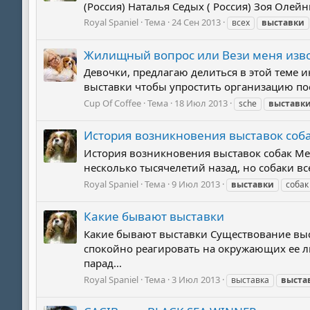
(Россия) Наталья Седых ( Россия) Зоя Олейн
Royal Spaniel
Тема
24 Сен 2013
всех
выставки
Жилищный вопрос или Вези меня изв
Девочки, предлагаю делиться в этой теме и
выставки чтобы упростить организацию поез
Cup Of Coffee
Тема
18 Июл 2013
sche
выставк
История возникновения выставок соб
История возникновения выставок собак Ме
несколько тысячелетий назад, но собаки все
Royal Spaniel
Тема
9 Июл 2013
выставки
собак
Какие бывают выставки
Какие бывают выставки Существование выс
спокойно реагировать на окружающих ее люд
парад...
Royal Spaniel
Тема
3 Июл 2013
выставка
выста