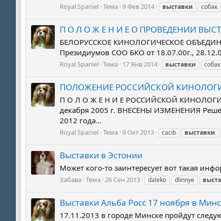
Royal Spaniel
Тема
9 Фев 2014
выставки
собак
П О Л О Ж Е Н И Е О ПРОВЕДЕНИИ ВЫ
БЕЛОРУССКОЕ КИНОЛОГИЧЕСКОЕ ОБЪЕДИНЕНИ
Президиумов СOO БКО от 18.07.00г., 28.12.00г.
Royal Spaniel
Тема
17 Янв 2014
выставки
собак
ПОЛОЖЕНИЕ РОССИЙСКОЙ КИНОЛОГИЧ
П О Л О Ж Е Н И Е РОССИЙСКОЙ КИНОЛОГИ
декабря 2005 г. ВНЕСЕНЫ ИЗМЕНЕНИЯ Решени
2012 года...
Royal Spaniel
Тема
9 Окт 2013
cacib
выставки
Выставки в Эстонии
Может кого-то заинтересует вот такая инфо
Забава
Тема
26 Сен 2013
daleko
dlinnye
выст
Выставки Альба Росс 17 ноября в Мин
17.11.2013 в городе Минске пройдут следу