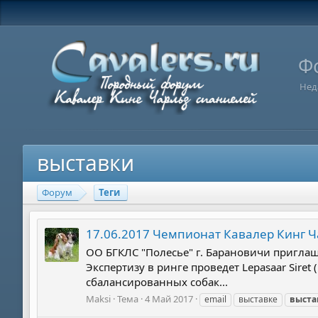
Ф
Нед
выставки
Форум
Теги
17.06.2017 Чемпионат Кавалер Кинг Ч
ОО БГКЛС "Полесье" г. Барановичи приглаша
Экспертизу в ринге проведет Lepasaar Sire
сбалансированных собак...
Maksi
Тема
4 Май 2017
email
выставке
выста