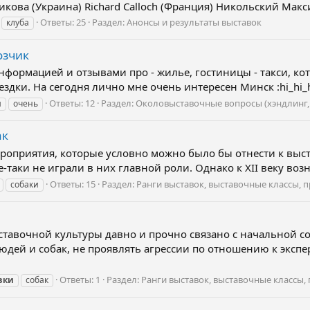
икова (Украина) Richard Calloch (Франция) Никольский Макси
Ответы: 25
Раздел:
Анонсы и результаты выставок
клуба
озчик
нформацией и отзывами про - жилье, гостиницы - такси, кот
дки. На сегодня лично мне очень интересен Минск :hi_hi_h
Ответы: 12
Раздел:
Околовыставочные вопросы (хэндлинг,
и
очень
ак
роприятия, которые условно можно было бы отнести к выст
-таки не играли в них главной роли. Однако к XII веку возн
Ответы: 15
Раздел:
Ранги выставок, выставочные классы, 
собаки
тавочной культуры давно и прочно связано с начальной со
ей и собак, не проявлять агрессии по отношению к эксперт
Ответы: 1
Раздел:
Ранги выставок, выставочные классы,
вки
собак