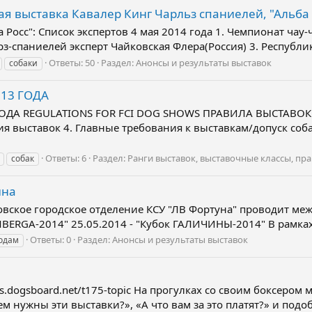
ая выставка Кавалер Кинг Чарльз спаниелей, "Альба 
 Росс": Список экспертов 4 мая 2014 года 1. Чемпионат чау-
з-спаниелей эксперт Чайковская Флера(Россия) 3. Республик
Ответы: 50
Раздел:
Анонсы и результаты выставок
собаки
013 ГОДА
ГОДА REGULATIONS FOR FCI DOG SHOWS ПРАВИЛА ВЫСТАВОК 
ия выставок 4. Главные требования к выставкам/допуск соб
Ответы: 6
Раздел:
Ранги выставок, выставочные классы, пр
собак
ина
вское городское отделение КСУ "ЛВ Фортуна" проводит ме
LEMBERGA-2014" 25.05.2014 - "Кубок ГАЛИЧИНЫ-2014" В рамк
Ответы: 0
Раздел:
Анонсы и результаты выставок
одам
ogs.dogsboard.net/t175-topic На прогулках со своим боксеро
м нужны эти выставки?», «А что вам за это платят?» и подо