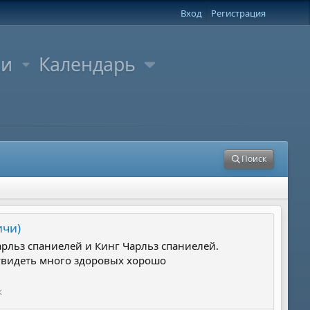
Вход
Регистрация
ли
Календарь
Поиск
ичи)
арльз спаниелей и Кинг Чарльз спаниелей.
ю увидеть много здоровых хорошо
к