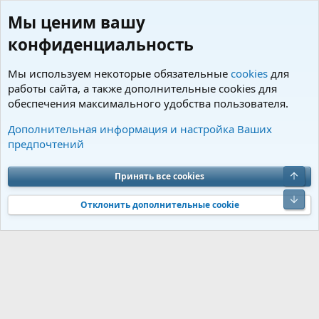
Мы ценим вашу
конфиденциальность
Мы используем некоторые обязательные
cookies
для
работы сайта, а также дополнительные cookies для
обеспечения максимального удобства пользователя.
Теги
Дополнительная информация и настройка Ваших
предпочтений
Cookies
Charm by DCom
Russian (RU)
Обратная связь
Условия и правила
Верх
Принять все cookies
Политика конфиденциальности
Помощь
R
S
Низ
S
Отклонить дополнительные cookie
®
Community platform by XenForo
© 2010-2026 XenForo Ltd.
Перевод от
®
Jumuro
|
Media embeds via s9e/MediaSites