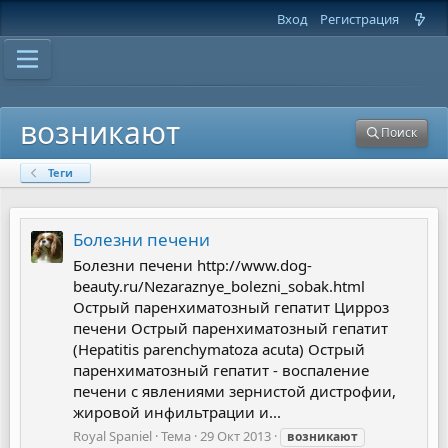
Вход
Регистрация
возникают
Поиск
Теги
Болезни печени
Болезни печени http://www.dog-
beauty.ru/Nezaraznye_bolezni_sobak.html
Острый паренхиматозный гепатит Цирроз
печени Острый паренхиматозный гепатит
(Hepatitis parenchymatoza acuta) Острый
паренхиматозный гепатит - воспаление
печени с явлениями зернистой дистрофии,
жировой инфильтрации и...
Royal Spaniel
Тема
29 Окт 2013
возникают