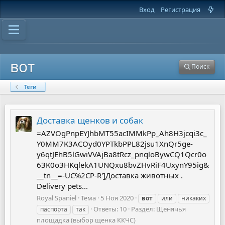
Вход
Регистрация
вот
Поиск
Теги
Доставка щенков и собак
=AZVOgPnpEYJhbMT55acIMMkPp_Ah8H3jcqi3c_
Y0MM7K3ACOyd0YPTkbPPL82jsu1XnQr5ge-
y6qtJEhB5lGwiVVAjBa8tRcz_pnqloBywCQ1Qcr0o
63K0o3HKqlekA1UNQxu8bvZHvRiF4UxynY95ig&
__tn__=-UC%2CP-R']Доставка животных .
Delivery pets...
Royal Spaniel
Тема
5 Ноя 2020
вот
или
никаких
Ответы: 10
Раздел:
Щенячья
паспорта
так
площадка (выбор щенка ККЧС)