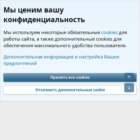
Мы ценим вашу
конфиденциальность
Мы используем некоторые обязательные
cookies
для
работы сайта, а также дополнительные cookies для
обеспечения максимального удобства пользователя.
Теги
Дополнительная информация и настройка Ваших
предпочтений
Cookies
Charm by DCom
Russian (RU)
Обратная связь
Условия и правила
Верх
Принять все cookies
Политика конфиденциальности
Помощь
R
S
Низ
S
Отклонить дополнительные cookie
®
Community platform by XenForo
© 2010-2026 XenForo Ltd.
Перевод от
®
Jumuro
|
Media embeds via s9e/MediaSites