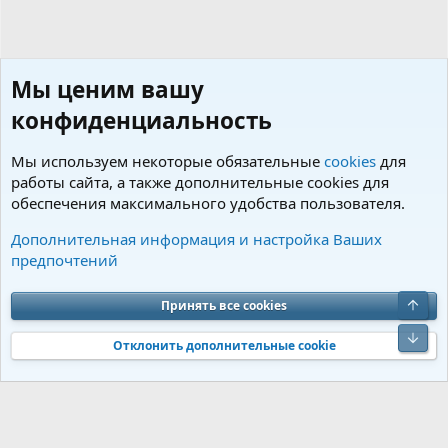
Мы ценим вашу
конфиденциальность
Мы используем некоторые обязательные
cookies
для
работы сайта, а также дополнительные cookies для
обеспечения максимального удобства пользователя.
Теги
Дополнительная информация и настройка Ваших
предпочтений
Cookies
Charm by DCom
Russian (RU)
Обратная связь
Условия и правила
Верх
Принять все cookies
Политика конфиденциальности
Помощь
R
S
Низ
S
Отклонить дополнительные cookie
®
Community platform by XenForo
© 2010-2026 XenForo Ltd.
Перевод от
®
Jumuro
|
Media embeds via s9e/MediaSites