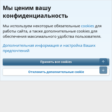
Мы ценим вашу
конфиденциальность
Мы используем некоторые обязательные
cookies
для
работы сайта, а также дополнительные cookies для
обеспечения максимального удобства пользователя.
Теги
Дополнительная информация и настройка Ваших
предпочтений
Cookies
Charm by DCom
Russian (RU)
Обратная связь
Условия и правила
Верх
Принять все cookies
Политика конфиденциальности
Помощь
R
S
Низ
S
Отклонить дополнительные cookie
®
Community platform by XenForo
© 2010-2026 XenForo Ltd.
Перевод от
®
Jumuro
|
Media embeds via s9e/MediaSites