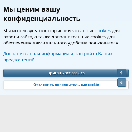
Мы ценим вашу
конфиденциальность
Мы используем некоторые обязательные
cookies
для
работы сайта, а также дополнительные cookies для
обеспечения максимального удобства пользователя.
Теги
Дополнительная информация и настройка Ваших
предпочтений
Cookies
Charm by DCom
Russian (RU)
Обратная связь
Условия и правила
Верх
Принять все cookies
Политика конфиденциальности
Помощь
R
S
Низ
S
Отклонить дополнительные cookie
®
Community platform by XenForo
© 2010-2026 XenForo Ltd.
Перевод от
®
Jumuro
|
Media embeds via s9e/MediaSites