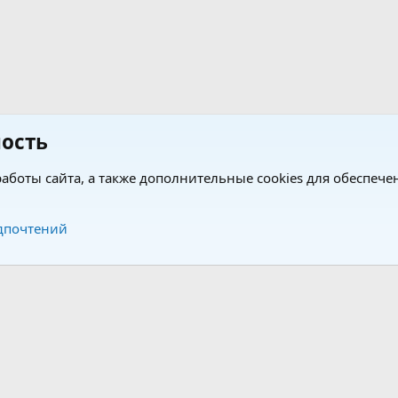
ость
аботы сайта, а также дополнительные cookies для обеспече
Обратная связь
Усло
дпочтений
®
®
form by XenForo
© 2010-2026 XenForo Ltd.
Перевод от Jumuro
|
Media embeds via