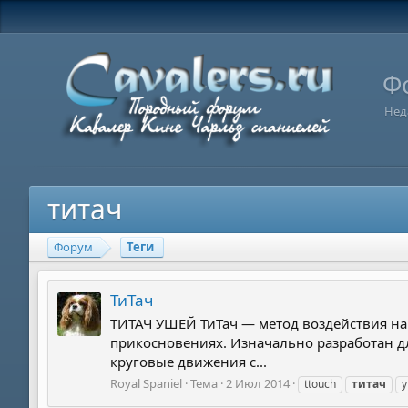
Ф
Нед
титач
Форум
Теги
ТиТач
ТИТАЧ УШЕЙ ТиТач — метод воздействия н
прикосновениях. Изначально разработан дл
круговые движения с...
Royal Spaniel
Тема
2 Июл 2014
ttouch
титач