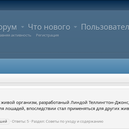
орум
Что нового
Пользовате
авняя активность
Регистрация
а живой организм, разработаный Линдой Теллингтон-Джон
я лошадей, впоследствии стал применяться для других жив
Ответы: 5
Раздел:
Советы по уходу и содержанию
ушей