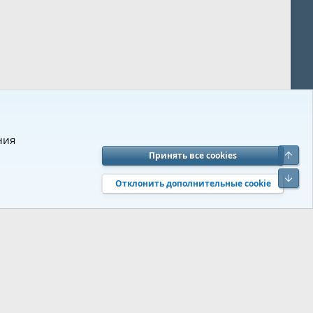
ния
Верх
Принять все cookies
вия и правила
Политика конфиденциальности
Помощь
R
Низ
S
Отклонить дополнительные cookie
S
 s9e/MediaSites