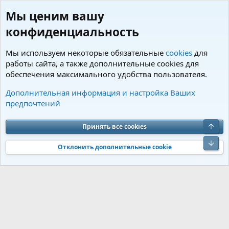
Мы ценим вашу
конфиденциальность
Мы используем некоторые обязательные
cookies
для
работы сайта, а также дополнительные cookies для
обеспечения максимального удобства пользователя.
Теги
Дополнительная информация и настройка Ваших
предпочтений
Cookies
Charm by DCom
Russian (RU)
Обратная связь
Условия и правила
Верх
Принять все cookies
Политика конфиденциальности
Помощь
R
S
Низ
S
Отклонить дополнительные cookie
®
Community platform by XenForo
© 2010-2026 XenForo Ltd.
Перевод от
®
Jumuro
|
Media embeds via s9e/MediaSites