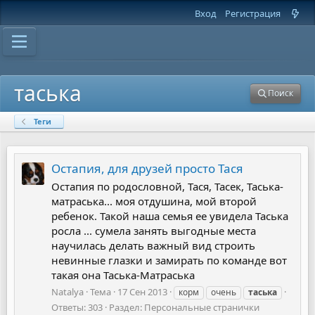
Вход
Регистрация
таська
Поиск
Теги
Остапия, для друзей просто Тася
Остапия по родословной, Тася, Тасек, Таська-
матраська... моя отдушина, мой второй
ребенок. Такой наша семья ее увидела Таська
росла ... сумела занять выгодные места
научилась делать важный вид строить
невинные глазки и замирать по команде вот
такая она Таська-Матраська
Natalya
Тема
17 Сен 2013
корм
очень
таська
Ответы: 303
Раздел:
Персональные странички