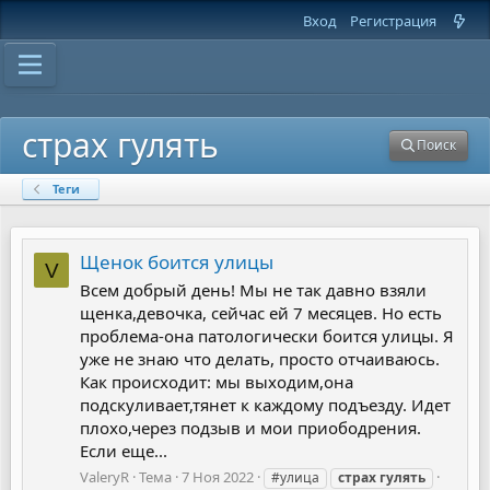
Вход
Регистрация
страх гулять
Поиск
Теги
Щенок боится улицы
V
Всем добрый день! Мы не так давно взяли
щенка,девочка, сейчас ей 7 месяцев. Но есть
проблема-она патологически боится улицы. Я
уже не знаю что делать, просто отчаиваюсь.
Как происходит: мы выходим,она
подскуливает,тянет к каждому подъезду. Идет
плохо,через подзыв и мои приободрения.
Если еще...
ValeryR
Тема
7 Ноя 2022
#улица
страх
гулять