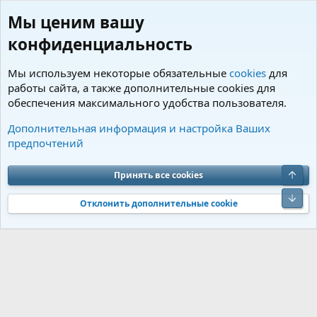
Мы ценим вашу
конфиденциальность
Мы используем некоторые обязательные
cookies
для
работы сайта, а также дополнительные cookies для
обеспечения максимального удобства пользователя.
Теги
Дополнительная информация и настройка Ваших
предпочтений
Cookies
Charm by DCom
Russian (RU)
Обратная связь
Условия и правила
Верх
Принять все cookies
Политика конфиденциальности
Помощь
R
S
Низ
S
Отклонить дополнительные cookie
®
Community platform by XenForo
© 2010-2026 XenForo Ltd.
Перевод от
®
Jumuro
|
Media embeds via s9e/MediaSites