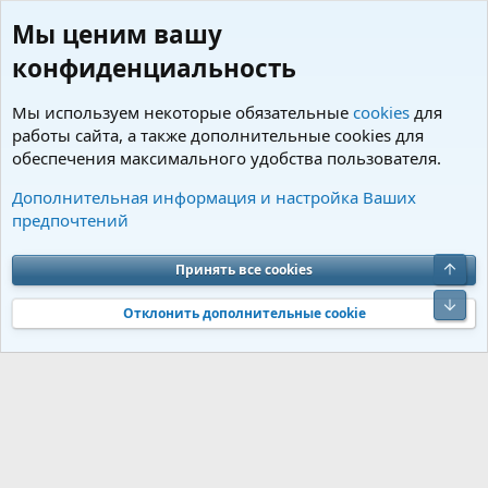
Мы ценим вашу
конфиденциальность
Мы используем некоторые обязательные
cookies
для
работы сайта, а также дополнительные cookies для
обеспечения максимального удобства пользователя.
Теги
Дополнительная информация и настройка Ваших
предпочтений
Cookies
Charm by DCom
Russian (RU)
Обратная связь
Условия и правила
Верх
Принять все cookies
Политика конфиденциальности
Помощь
R
S
Низ
S
Отклонить дополнительные cookie
®
Community platform by XenForo
© 2010-2026 XenForo Ltd.
Перевод от
®
Jumuro
|
Media embeds via s9e/MediaSites