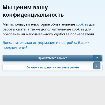
Мы ценим вашу
конфиденциальность
Мы используем некоторые обязательные
cookies
для
работы сайта, а также дополнительные cookies для
обеспечения максимального удобства пользователя.
Теги
Дополнительная информация и настройка Ваших
предпочтений
Cookies
Charm by DCom
Russian (RU)
Обратная связь
Условия и правила
Верх
Принять все cookies
Политика конфиденциальности
Помощь
R
S
Низ
S
Отклонить дополнительные cookie
®
Community platform by XenForo
© 2010-2026 XenForo Ltd.
Перевод от
®
Jumuro
|
Media embeds via s9e/MediaSites