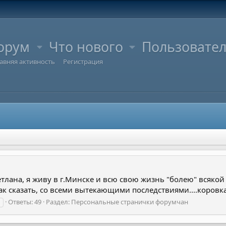
орум
Что нового
Пользовате
авняя активность
Регистрация
ветлана, я живу в г.Минске и всю свою жизнь "болею" всяко
 сказать, со всеми вытекающими последствиями....коровка, 
Ответы: 49
Раздел:
Персональные странички форумчан