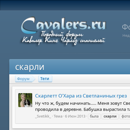
Ф
Нед
скарли
Форум
Теги
Cкарлетт О'Хара из Светланиных грез
Ну что ж, будем начинать..... Меня зовут С
проводила в деревне. Бабушка вырастила так
_Svetikk_
Тема
6 Июн 2013
была
скарли
фото