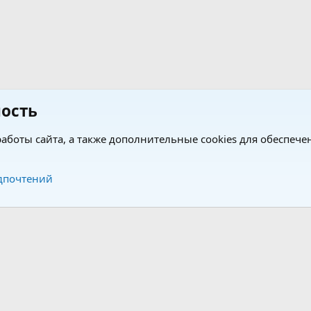
ость
аботы сайта, а также дополнительные cookies для обеспече
Обратная связь
Усло
дпочтений
®
®
form by XenForo
© 2010-2026 XenForo Ltd.
Перевод от Jumuro
|
Media embeds via