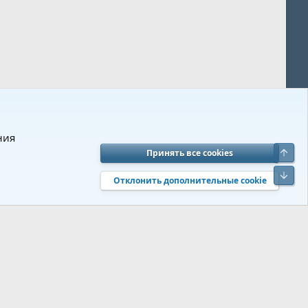
ния
Верх
Принять все cookies
вия и правила
Политика конфиденциальности
Помощь
R
Низ
S
Отклонить дополнительные cookie
S
 s9e/MediaSites