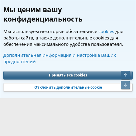
Мы ценим вашу
конфиденциальность
Мы используем некоторые обязательные
cookies
для
работы сайта, а также дополнительные cookies для
обеспечения максимального удобства пользователя.
Теги
Дополнительная информация и настройка Ваших
предпочтений
Cookies
Charm by DCom
Russian (RU)
Обратная связь
Условия и правила
Верх
Принять все cookies
Политика конфиденциальности
Помощь
R
S
Низ
S
Отклонить дополнительные cookie
®
Community platform by XenForo
© 2010-2026 XenForo Ltd.
Перевод от
®
Jumuro
|
Media embeds via s9e/MediaSites