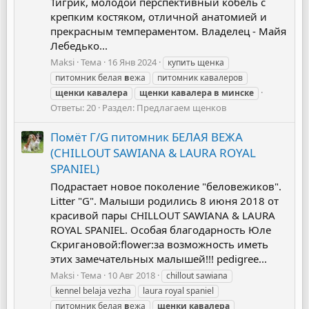
Тигрик, молодой перспективный кобель с
крепким костяком, отличной анатомией и
прекрасным темпераментом. Владелец - Майя
Лебедько...
Maksi
Тема
16 Янв 2024
купить щенка
питомник белая
в
ежа
питомник кавалеров
щенки
кавалера
щенки
кавалера
в
минске
Ответы: 20
Раздел:
Предлагаем щенков
Помёт Г/G питомник БЕЛАЯ ВЕЖА
(CHILLOUT SAWIANA & LAURA ROYAL
SPANIEL)
Подрастает новое поколение "беловежиков".
Litter "G". Малыши родились 8 июня 2018 от
красивой пары CHILLOUT SAWIANA & LAURA
ROYAL SPANIEL. Особая благодарность Юле
Скригановой:flower:за возможность иметь
этих замечательных малышей!!! pedigree...
Maksi
Тема
10 Авг 2018
chillout sawiana
kennel belaja vezha
laura royal spaniel
питомник белая
в
ежа
щенки
кавалера