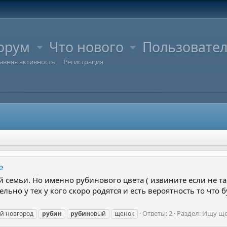
орум
Что нового
Пользовате
авняя активность
Регистрация
е
 семьи. Но именно рубинового цвета ( извините если не так
ельно у тех у кого скоро родятся и есть вероятность то чт
Ответы: 2
Раздел:
Ищу ще
й новгород
рубин
рубин
овый
щенок