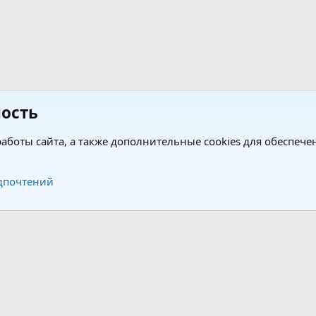
ость
аботы сайта, а также дополнительные cookies для обеспече
Обратная связь
Усло
дпочтений
®
®
form by XenForo
© 2010-2026 XenForo Ltd.
Перевод от Jumuro
|
Media embeds via