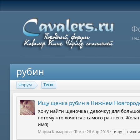
Ф
Нед
рубин
Форум
Теги
Ищу щенка рубин в Нижнем Новгород
Хочу найти щеночка ( девочку) для большой
потому что хочется с самого раннего. Желат
имя)
Мария Комарова
Тема
26 Апр 2019
ищу
нижни