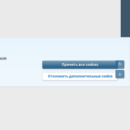
ния
Верх
Принять все cookies
вия и правила
Политика конфиденциальности
Помощь
R
Низ
S
Отклонить дополнительные cookie
S
 s9e/MediaSites