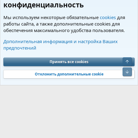
конфиденциальность
Мы используем некоторые обязательные
cookies
для
работы сайта, а также дополнительные cookies для
обеспечения максимального удобства пользователя.
Теги
Дополнительная информация и настройка Ваших
предпочтений
Cookies
Charm by DCom
Russian (RU)
Обратная связь
Условия и правила
Верх
Принять все cookies
Политика конфиденциальности
Помощь
R
S
Низ
S
Отклонить дополнительные cookie
®
Community platform by XenForo
© 2010-2026 XenForo Ltd.
Перевод от
®
Jumuro
|
Media embeds via s9e/MediaSites