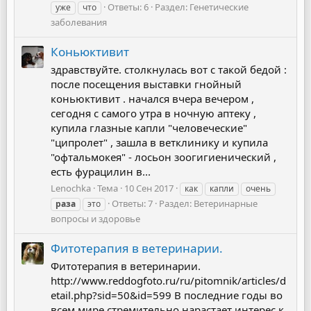
Ответы: 6
Раздел:
Генетические
уже
что
заболевания
Коньюктивит
здравствуйте. столкнулась вот с такой бедой :
после посещения выставки гнойный
коньюктивит . начался вчера вечером ,
сегодня с самого утра в ночную аптеку ,
купила глазные капли "человеческие"
"ципролет" , зашла в ветклинику и купила
"офтальмокея" - лосьон зоогигиенический ,
есть фурацилин в...
Lenochka
Тема
10 Сен 2017
как
капли
очень
Ответы: 7
Раздел:
Ветеринарные
раза
это
вопросы и здоровье
Фитотерапия в ветеринарии.
Фитотерапия в ветеринарии.
http://www.reddogfoto.ru/ru/pitomnik/articles/d
etail.php?sid=50&id=599 В последние годы во
всем мире стремительно нарастает интерес к