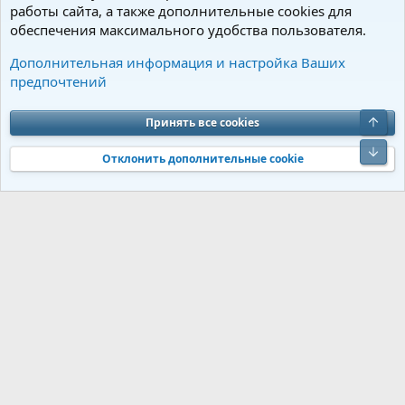
работы сайта, а также дополнительные cookies для
обеспечения максимального удобства пользователя.
Теги
Дополнительная информация и настройка Ваших
предпочтений
Cookies
Charm by DCom
Russian (RU)
Обратная связь
Условия и правила
Верх
Принять все cookies
Политика конфиденциальности
Помощь
R
S
Низ
S
Отклонить дополнительные cookie
®
Community platform by XenForo
© 2010-2026 XenForo Ltd.
Перевод от
®
Jumuro
|
Media embeds via s9e/MediaSites