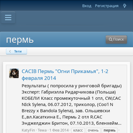
Вход
Регистрация
пермь
Поиск
Теги
CACIB Пермь "Огни Прикамья", 1-2
февраля 2014
Результаты ( попросила у ринговой бригады)
Эксперт: Габриэлла Ридарчикова (Польша)
КОБЕЛИ Класс промежуточный 1 отл, СW,CAC
NIck Sylena, 06.07.2012, триколор, (Coo'l N
Brezzy x Bandola Sylena), зав. Ольшевски
Е.,вл.Касаткина Е., Пермь 2 отл R.CAC
Энджелджин Бритон, 07.10.2013, бленхейм...
KatyFin
Тема
1 Фев 2014
класс
очень
пермь