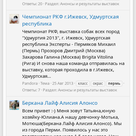
Ответы: 20
Раздел:
Анонсы и результаты выставок
Чемпионат РКФ г.Ижевск, Удмуртская
республика
Чемпионат РКФ, выставка собак всех пород
"Удмуртия 2013", г. Ижевск, Удмуртская
республика Эксперты - Пермяков Михаил
(Пермь) Прозоров Дмитрий (Москва)
Захарова Галина (Москва) Brigita Vitolina
(Рига) И снова наша команда отправилась на
выставку, которая проходила в г.Ижевск,
Удмуртская...
Pandora
Тема
25 Авг 2013
класс
окрас
пермь
Ответы: 7
Раздел:
Анонсы и результаты выставок
Беркана Лайф Алисия Алонсо
Всем привет :-) Меня зовут Татьяна,юную
хозяйку-Юлиана.А нашу девчонку-Мотька,
Мотюша(Беркана Лайф Алисия Алонсо). Мы
из города Перми. Появилось у нас это
толстожопенькое чудо 1,5 года назад. Наш