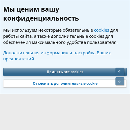
Мы ценим вашу
конфиденциальность
Мы используем некоторые обязательные
cookies
для
работы сайта, а также дополнительные cookies для
обеспечения максимального удобства пользователя.
Теги
Дополнительная информация и настройка Ваших
предпочтений
Cookies
Charm by DCom
Russian (RU)
Обратная связь
Условия и правила
Верх
Принять все cookies
Политика конфиденциальности
Помощь
R
S
Низ
S
Отклонить дополнительные cookie
®
Community platform by XenForo
© 2010-2026 XenForo Ltd.
Перевод от
®
Jumuro
|
Media embeds via s9e/MediaSites