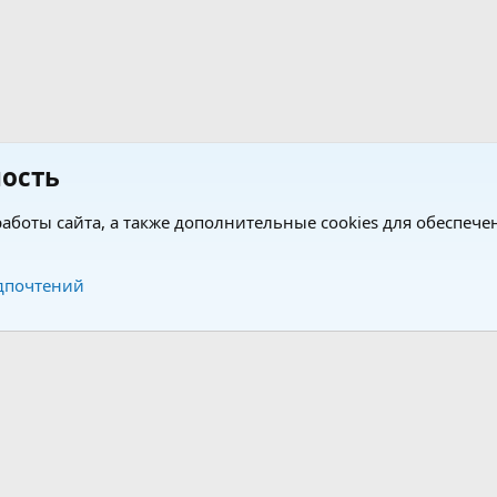
ость
аботы сайта, а также дополнительные cookies для обеспече
Обратная связь
Усло
дпочтений
®
®
form by XenForo
© 2010-2026 XenForo Ltd.
Перевод от Jumuro
|
Media embeds via