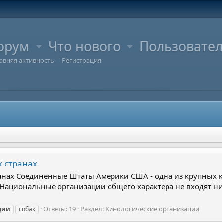
орум
Что нового
Пользовате
авняя активность
Регистрация
х странах
анах Соединенные Штаты Америки США - одна из крупных к
 Национальные организации общего характера не входят н
Ответы: 19
Раздел:
Кинологические организации
ции
собак