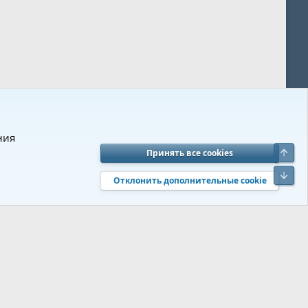
ния
Верх
Принять все cookies
вия и правила
Политика конфиденциальности
Помощь
R
Низ
S
Отклонить дополнительные cookie
S
 s9e/MediaSites