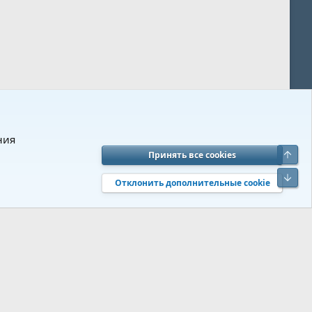
ния
Верх
Принять все cookies
вия и правила
Политика конфиденциальности
Помощь
R
Низ
S
Отклонить дополнительные cookie
S
 s9e/MediaSites