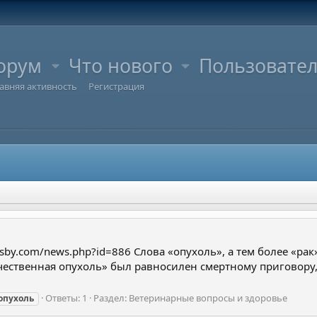
орум
Что нового
Пользовате
авняя активность
Регистрация
y.com/news.php?id=886 Слова «опухоль», а тем более «рак
чественная опухоль» был равносилен смертному приговору,
Ответы: 1
Раздел:
Ветеринарные вопросы и здоровье
опухоль