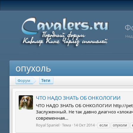
Ф
Нед
опухоль
Форум
Теги
ЧТО НАДО ЗНАТЬ ОБ ОНКОЛОГИИ
ЧТО НАДО ЗНАТЬ ОБ ОНКОЛОГИИ http://petsb
Заслуженный. Не так давно диагноз «злока
современная...
Royal Spaniel
Тема
14 Окт 2014
если
опухоли