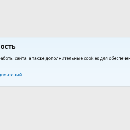
ость
аботы сайта, а также дополнительные cookies для обеспече
Обратная связь
Усло
дпочтений
®
®
form by XenForo
© 2010-2026 XenForo Ltd.
Перевод от Jumuro
|
Media embeds via