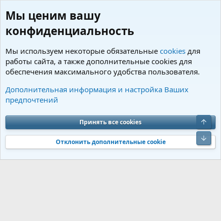
Мы ценим вашу
конфиденциальность
Мы используем некоторые обязательные
cookies
для
работы сайта, а также дополнительные cookies для
обеспечения максимального удобства пользователя.
Теги
Дополнительная информация и настройка Ваших
предпочтений
Cookies
Charm by DCom
Russian (RU)
Обратная связь
Условия и правила
Верх
Принять все cookies
Политика конфиденциальности
Помощь
R
S
Низ
S
Отклонить дополнительные cookie
®
Community platform by XenForo
© 2010-2026 XenForo Ltd.
Перевод от
®
Jumuro
|
Media embeds via s9e/MediaSites