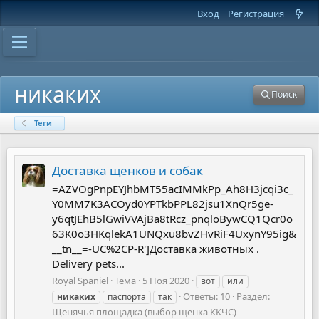
Вход
Регистрация
никаких
Поиск
Теги
Доставка щенков и собак
=AZVOgPnpEYJhbMT55acIMMkPp_Ah8H3jcqi3c_
Y0MM7K3ACOyd0YPTkbPPL82jsu1XnQr5ge-
y6qtJEhB5lGwiVVAjBa8tRcz_pnqloBywCQ1Qcr0o
63K0o3HKqlekA1UNQxu8bvZHvRiF4UxynY95ig&
__tn__=-UC%2CP-R']Доставка животных .
Delivery pets...
Royal Spaniel
Тема
5 Ноя 2020
вот
или
Ответы: 10
Раздел:
никаких
паспорта
так
Щенячья площадка (выбор щенка ККЧС)