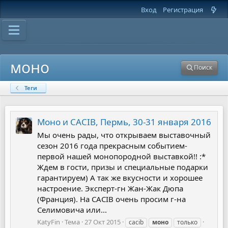
Вход
Регистрация
моно
Поиск
Теги
Моно и CACIB, Пермь, 30-31 января 2016
Мы очень рады, что открываем выставочный
сезон 2016 года прекрасным событием-
первой нашей монопородной выставкой!! :*
Ждем в гости, призы и специальные подарки
гарантируем) А так же вкусности и хорошее
настроение. Эксперт-гн Жан-Жак Дюпа
(Франция). На CACIB очень просим г-на
Селимовича или...
KatyFin
Тема
27 Окт 2015
cacib
моно
только