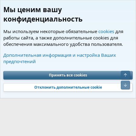
Мы ценим вашу
конфиденциальность
Мы используем некоторые обязательные
cookies
для
работы сайта, а также дополнительные cookies для
обеспечения максимального удобства пользователя.
Теги
Дополнительная информация и настройка Ваших
предпочтений
Cookies
Charm by DCom
Russian (RU)
Обратная связь
Условия и правила
Верх
Принять все cookies
Политика конфиденциальности
Помощь
R
S
Низ
S
Отклонить дополнительные cookie
®
Community platform by XenForo
© 2010-2026 XenForo Ltd.
Перевод от
®
Jumuro
|
Media embeds via s9e/MediaSites