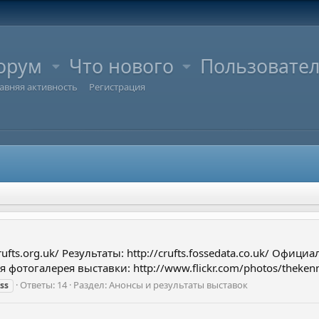
орум
Что нового
Пользовате
авняя активность
Регистрация
fts.org.uk/ Результаты: http://crufts.fossedata.co.uk/ Офиц
отогалерея выставки: http://www.flickr.com/photos/thekennelc
Ответы: 14
Раздел:
Анонсы и результаты выставок
ss