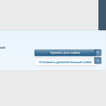
ния
Верх
Принять все cookies
вия и правила
Политика конфиденциальности
Помощь
R
Низ
S
Отклонить дополнительные cookie
S
 s9e/MediaSites