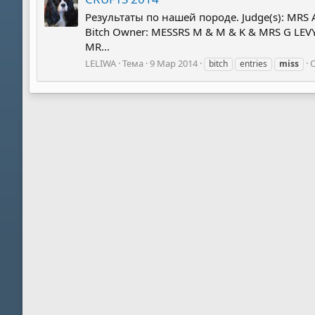
Результаты по нашей породе. Judge(s): MR
Bitch Owner: MESSRS M & M & K & MRS G LE
MR...
LELIWA
Тема
9 Мар 2014
О
bitch
entries
miss