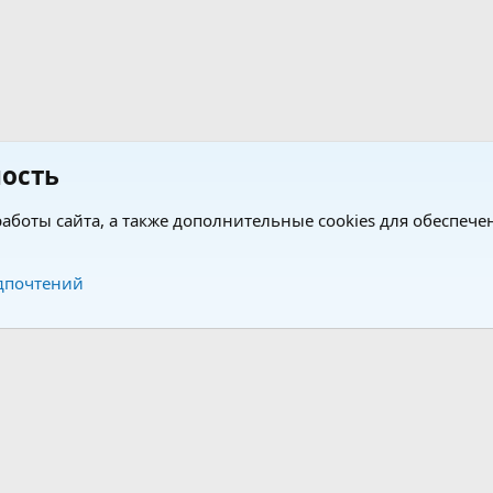
ость
аботы сайта, а также дополнительные cookies для обеспече
Обратная связь
Усло
дпочтений
®
®
form by XenForo
© 2010-2026 XenForo Ltd.
Перевод от Jumuro
|
Media embeds via