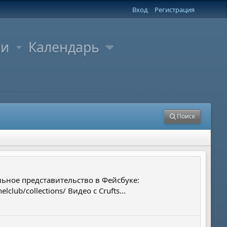
Вход
Регистрация
ли
Календарь
Поиск
иальное представительство в Фейсбуке:
lub/collections/ Видео с Сrufts...