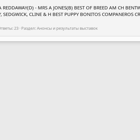
S A REDDAWAY(D) - MRS A JONES(B) BEST OF BREED AM CH BE
VY, SEDGWICK, CLINE & H BEST PUPPY BONITOS COMPANEROS CR
тветы: 23
Раздел:
Анонсы и результаты выставок