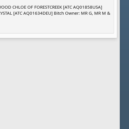
NTWOOD CHLOE OF FORESTCREEK [ATC AQ01858USA]
YSTAL [ATC AQ01634DEU] Bitch Owner: MR G, MR M &