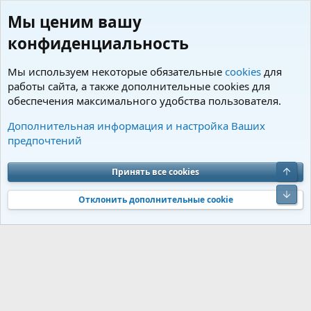
Мы ценим вашу
конфиденциальность
Мы используем некоторые обязательные
cookies
для
работы сайта, а также дополнительные cookies для
обеспечения максимального удобства пользователя.
Теги
Дополнительная информация и настройка Ваших
предпочтений
Cookies
Charm by DCom
Russian (RU)
Обратная связь
Условия и правила
Верх
Принять все cookies
Политика конфиденциальности
Помощь
R
S
Низ
S
Отклонить дополнительные cookie
®
Community platform by XenForo
© 2010-2026 XenForo Ltd.
Перевод от
®
Jumuro
|
Media embeds via s9e/MediaSites