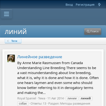
Вход
Регистрация
линий
Поиск
Теги
Линейное разведение
By Anne Marie Rasmussen from Canada
Understanding Line Breeding There seems to be
a vast misunderstanding about line breeding,
what it is, why it is done and how it is done. Often
one hears laymen and even some who should
know better referring to it in derogatory terms
and making the...
Royal Spaniel
Тема
11 Авг 2014
линии
линий
Ответы: 13
Раздел:
Методы разведения
собак