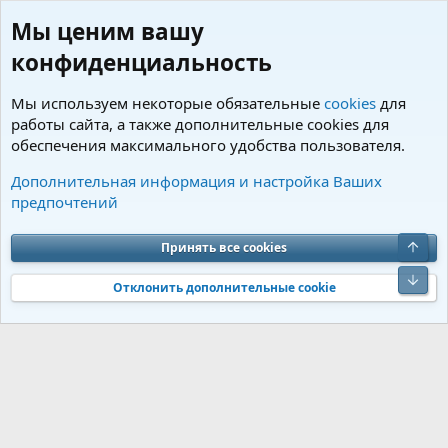
Мы ценим вашу
конфиденциальность
Мы используем некоторые обязательные
cookies
для
работы сайта, а также дополнительные cookies для
обеспечения максимального удобства пользователя.
Теги
Дополнительная информация и настройка Ваших
предпочтений
Cookies
Charm by DCom
Russian (RU)
Обратная связь
Условия и правила
Верх
Принять все cookies
Политика конфиденциальности
Помощь
R
S
Низ
S
Отклонить дополнительные cookie
®
Community platform by XenForo
© 2010-2026 XenForo Ltd.
Перевод от
®
Jumuro
|
Media embeds via s9e/MediaSites