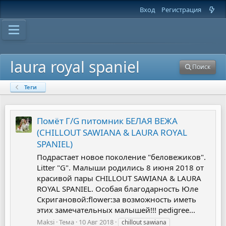
Вход
Регистрация
laura royal spaniel
Поиск
Теги
Помёт Г/G питомник БЕЛАЯ ВЕЖА
(CHILLOUT SAWIANA & LAURA ROYAL
SPANIEL)
Подрастает новое поколение "беловежиков".
Litter "G". Малыши родились 8 июня 2018 от
красивой пары CHILLOUT SAWIANA & LAURA
ROYAL SPANIEL. Особая благодарность Юле
Скригановой:flower:за возможность иметь
этих замечательных малышей!!! pedigree...
Maksi
Тема
10 Авг 2018
chillout sawiana