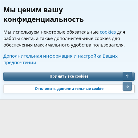
Мы ценим вашу
конфиденциальность
Мы используем некоторые обязательные
cookies
для
работы сайта, а также дополнительные cookies для
обеспечения максимального удобства пользователя.
Теги
Дополнительная информация и настройка Ваших
предпочтений
Cookies
Charm by DCom
Russian (RU)
Обратная связь
Условия и правила
Верх
Принять все cookies
Политика конфиденциальности
Помощь
R
S
Низ
S
Отклонить дополнительные cookie
®
Community platform by XenForo
© 2010-2026 XenForo Ltd.
Перевод от
®
Jumuro
|
Media embeds via s9e/MediaSites