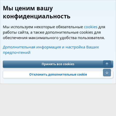
Мы ценим вашу
конфиденциальность
Мы используем некоторые обязательные
cookies
для
работы сайта, а также дополнительные cookies для
обеспечения максимального удобства пользователя.
Теги
Дополнительная информация и настройка Ваших
предпочтений
Cookies
Charm by DCom
Russian (RU)
Обратная связь
Условия и правила
Верх
Принять все cookies
Политика конфиденциальности
Помощь
R
S
Низ
S
Отклонить дополнительные cookie
®
Community platform by XenForo
© 2010-2026 XenForo Ltd.
Перевод от
®
Jumuro
|
Media embeds via s9e/MediaSites