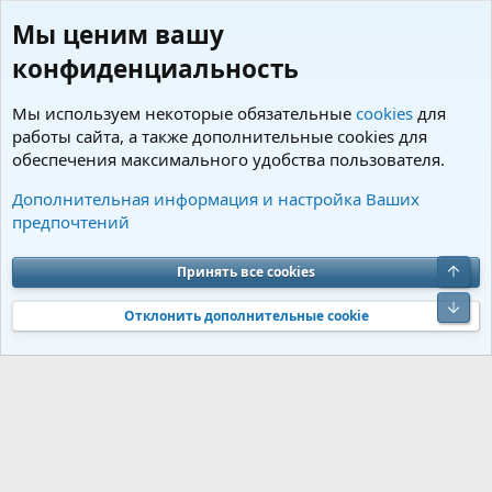
Мы ценим вашу
конфиденциальность
Мы используем некоторые обязательные
cookies
для
работы сайта, а также дополнительные cookies для
обеспечения максимального удобства пользователя.
Теги
Дополнительная информация и настройка Ваших
предпочтений
Cookies
Charm by DCom
Russian (RU)
Обратная связь
Условия и правила
Верх
Принять все cookies
Политика конфиденциальности
Помощь
R
S
Низ
S
Отклонить дополнительные cookie
®
Community platform by XenForo
© 2010-2026 XenForo Ltd.
Перевод от
®
Jumuro
|
Media embeds via s9e/MediaSites