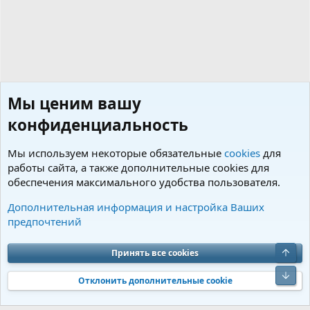
Мы ценим вашу
конфиденциальность
Мы используем некоторые обязательные
cookies
для
работы сайта, а также дополнительные cookies для
обеспечения максимального удобства пользователя.
Теги
Дополнительная информация и настройка Ваших
предпочтений
Cookies
Charm by DCom
Russian (RU)
Обратная связь
Условия и правила
Верх
Принять все cookies
Политика конфиденциальности
Помощь
R
S
Низ
S
Отклонить дополнительные cookie
®
Community platform by XenForo
© 2010-2026 XenForo Ltd.
Перевод от
®
Jumuro
|
Media embeds via s9e/MediaSites