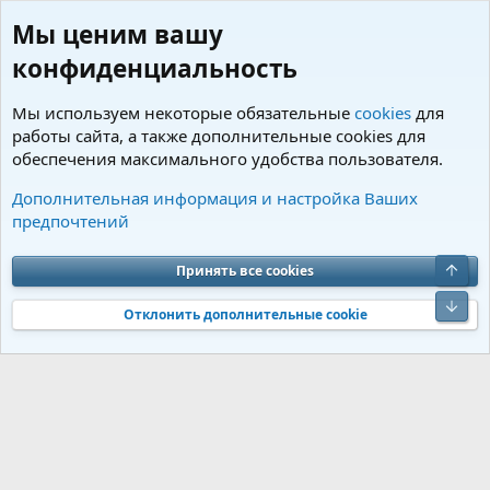
Мы ценим вашу
конфиденциальность
Мы используем некоторые обязательные
cookies
для
работы сайта, а также дополнительные cookies для
обеспечения максимального удобства пользователя.
Теги
Дополнительная информация и настройка Ваших
предпочтений
Cookies
Charm by DCom
Russian (RU)
Обратная связь
Условия и правила
Верх
Принять все cookies
Политика конфиденциальности
Помощь
R
S
Низ
S
Отклонить дополнительные cookie
®
Community platform by XenForo
© 2010-2026 XenForo Ltd.
Перевод от
®
Jumuro
|
Media embeds via s9e/MediaSites