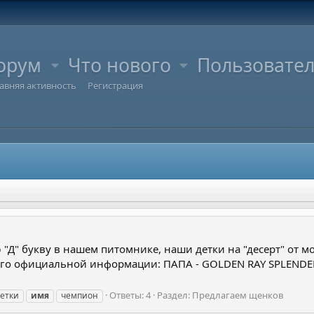
орум
Что нового
Пользовате
авняя активность
Регистрация
Д" букву в нашем питомнике, наши детки на "десерт" от мо
ного официальной информации: ПАПА - GOLDEN RAY SPLEN
Ответы: 4
Раздел:
Предлагаем щенков
етки
имя
чемпион