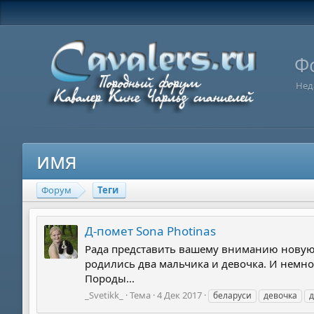
Ф
Нед
имя
Форум
Теги
Д-помет Sona Photinas
Рада представить вашему вниманию новую "
родились два мальчика и девочка. И нем
Породы...
_Svetikk_
Тема
4 Дек 2017
беларуси
девочка
д