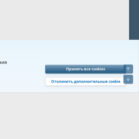
ния
Верх
Принять все cookies
вия и правила
Политика конфиденциальности
Помощь
R
Низ
S
Отклонить дополнительные cookie
S
 s9e/MediaSites