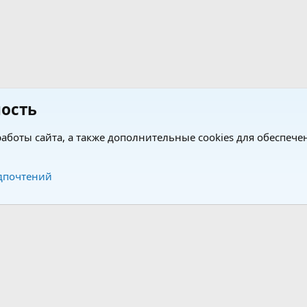
ость
аботы сайта, а также дополнительные cookies для обеспече
Обратная связь
Усло
дпочтений
®
®
form by XenForo
© 2010-2026 XenForo Ltd.
Перевод от Jumuro
|
Media embeds via