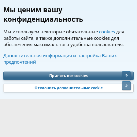
Мы ценим вашу
конфиденциальность
Мы используем некоторые обязательные
cookies
для
работы сайта, а также дополнительные cookies для
обеспечения максимального удобства пользователя.
Теги
Дополнительная информация и настройка Ваших
предпочтений
Cookies
Charm by DCom
Russian (RU)
Обратная связь
Условия и правила
Верх
Принять все cookies
Политика конфиденциальности
Помощь
R
S
Низ
S
Отклонить дополнительные cookie
®
Community platform by XenForo
© 2010-2026 XenForo Ltd.
Перевод от
®
Jumuro
|
Media embeds via s9e/MediaSites