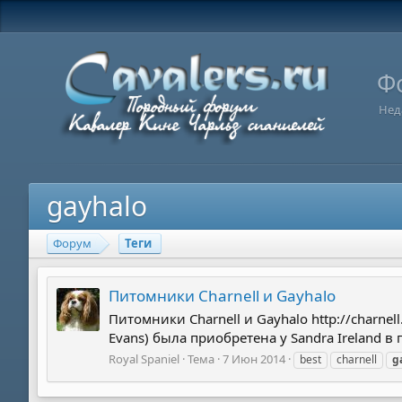
Ф
Нед
gayhalo
Форум
Теги
Питомники Charnell и Gayhalo
Питомники Charnell и Gayhalo http://charnel
Evans) была приобретена у Sandra Ireland в
Royal Spaniel
Тема
7 Июн 2014
best
charnell
g