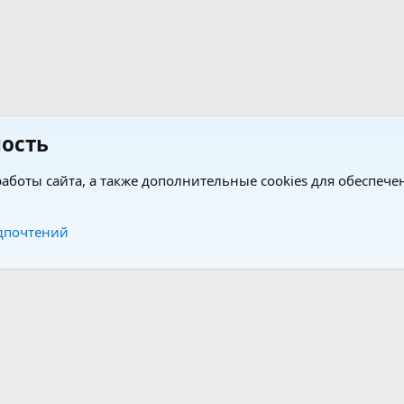
ость
аботы сайта, а также дополнительные cookies для обеспече
Обратная связь
Усло
дпочтений
®
®
form by XenForo
© 2010-2026 XenForo Ltd.
Перевод от Jumuro
|
Media embeds via