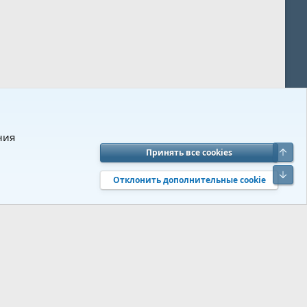
ния
Верх
Принять все cookies
вия и правила
Политика конфиденциальности
Помощь
R
Низ
S
Отклонить дополнительные cookie
S
 s9e/MediaSites