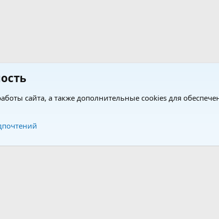
ость
аботы сайта, а также дополнительные cookies для обеспече
Обратная связь
Усло
дпочтений
®
®
form by XenForo
© 2010-2026 XenForo Ltd.
Перевод от Jumuro
|
Media embeds via