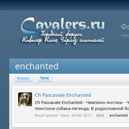
Ф
Нед
enchanted
Форум
Теги
Ch Pascavale Enchanted
Ch Pascavale Enchanted - Чемпион Англии -
поистине собака-легенда. В родословной бо
Royal Spaniel
Тема
24 Авг 2013
ckcsc
enchanted