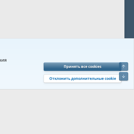
ния
Верх
Принять все cookies
вия и правила
Политика конфиденциальности
Помощь
R
Низ
S
Отклонить дополнительные cookie
S
 s9e/MediaSites