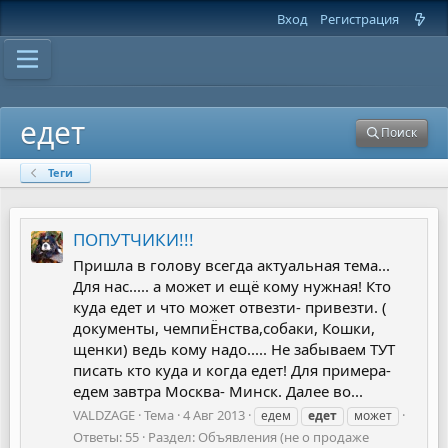
Вход
Регистрация
едет
Поиск
Теги
ПОПУТЧИКИ!!!
Пришла в голову всегда актуальная тема...
Для нас..... а может и ещё кому нужная! Кто
куда едет и что может отвезти- привезти. (
документы, чемпиЁнства,собаки, Кошки,
щенки) ведь кому надо..... Не забываем ТУТ
писать кто куда и когда едет! Для примера-
едем завтра Москва- Минск. Далее во...
VALDZAGE
Тема
4 Авг 2013
едем
едет
может
Ответы: 55
Раздел:
Объявления (не о продаже