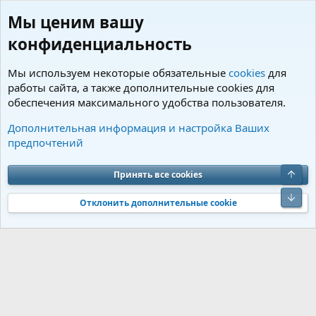
Мы ценим вашу
конфиденциальность
Мы используем некоторые обязательные
cookies
для
работы сайта, а также дополнительные cookies для
обеспечения максимального удобства пользователя.
Теги
Дополнительная информация и настройка Ваших
предпочтений
Cookies
Charm by DCom
Russian (RU)
Обратная связь
Условия и правила
Верх
Принять все cookies
Политика конфиденциальности
Помощь
R
S
Низ
S
Отклонить дополнительные cookie
®
Community platform by XenForo
© 2010-2026 XenForo Ltd.
Перевод от
®
Jumuro
|
Media embeds via s9e/MediaSites