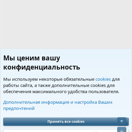
Мы ценим вашу
конфиденциальность
Мы используем некоторые обязательные
cookies
для
работы сайта, а также дополнительные cookies для
обеспечения максимального удобства пользователя.
Теги
Дополнительная информация и настройка Ваших
предпочтений
Cookies
Charm by DCom
Russian (RU)
Обратная связь
Условия и правила
Верх
Принять все cookies
Политика конфиденциальности
Помощь
R
S
Низ
S