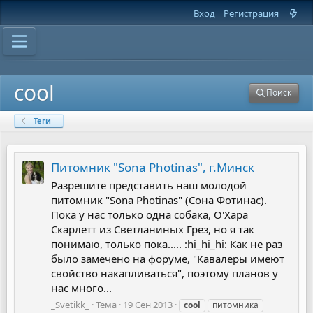
Вход
Регистрация
cool
Поиск
Теги
Питомник "Sona Photinas", г.Минск
Разрешите представить наш молодой
питомник "Sona Photinas" (Сона Фотинас).
Пока у нас только одна собака, О'Хара
Скарлетт из Светланиных Грез, но я так
понимаю, только пока..... :hi_hi_hi: Как не раз
было замечено на форуме, "Кавалеры имеют
свойство накапливаться", поэтому планов у
нас много...
_Svetikk_
Тема
19 Сен 2013
cool
питомника