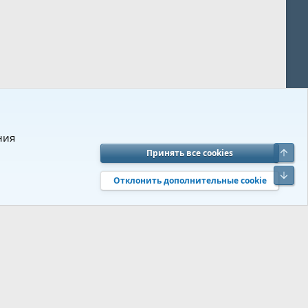
ния
Верх
Принять все cookies
вия и правила
Политика конфиденциальности
Помощь
R
Низ
S
Отклонить дополнительные cookie
S
 s9e/MediaSites