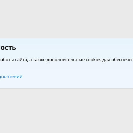
ость
аботы сайта, а также дополнительные cookies для обеспече
Обратная связь
Усло
дпочтений
®
®
form by XenForo
© 2010-2026 XenForo Ltd.
Перевод от Jumuro
|
Media embeds via