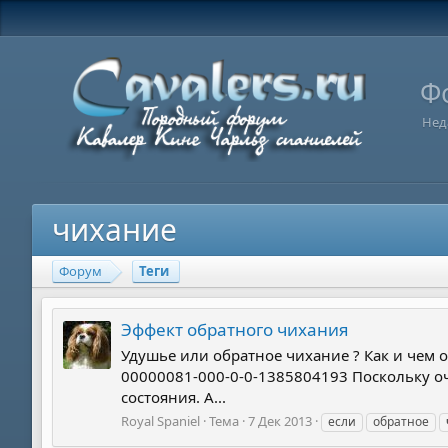
Ф
Нед
чихание
Форум
Теги
Эффект обратного чихания
Удушье или обратное чихание ? Как и чем от
00000081-000-0-0-1385804193 Поскольку оч
состояния. А...
Royal Spaniel
Тема
7 Дек 2013
если
обратное