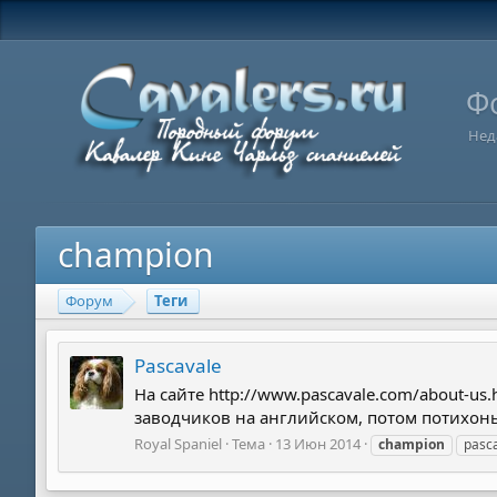
Ф
Нед
champion
Форум
Теги
Pascavale
На сайте http://www.pascavale.com/about-u
заводчиков на английском, потом потихоньку 
Royal Spaniel
Тема
13 Июн 2014
champion
pasc