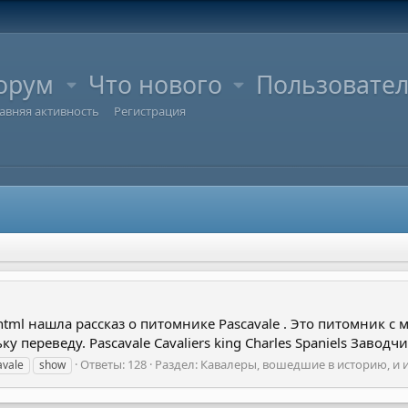
орум
Что нового
Пользовате
авняя активность
Регистрация
s.html нашла рассказ о питомнике Pascavale . Это питомник 
переведу. Pascavale Cavaliers king Charles Spaniels Заводчик
Ответы: 128
Раздел:
Кавалеры, вошедшие в историю, и и
avale
show