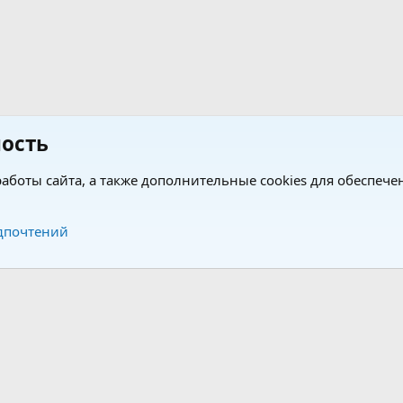
ость
аботы сайта, а также дополнительные cookies для обеспече
Обратная связь
Усло
дпочтений
®
®
form by XenForo
© 2010-2026 XenForo Ltd.
Перевод от Jumuro
|
Media embeds via