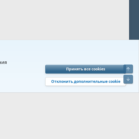
ния
Верх
Принять все cookies
вия и правила
Политика конфиденциальности
Помощь
R
Низ
S
Отклонить дополнительные cookie
S
 s9e/MediaSites