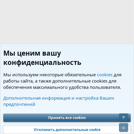
Мы ценим вашу
конфиденциальность
Мы используем некоторые обязательные
cookies
для
работы сайта, а также дополнительные cookies для
обеспечения максимального удобства пользователя.
Теги
Дополнительная информация и настройка Ваших
предпочтений
Cookies
Charm by DCom
Russian (RU)
Обратная связь
Условия и правила
Верх
Принять все cookies
Политика конфиденциальности
Помощь
R
S
Низ
S
Отклонить дополнительные cookie
®
Community platform by XenForo
© 2010-2026 XenForo Ltd.
Перевод от