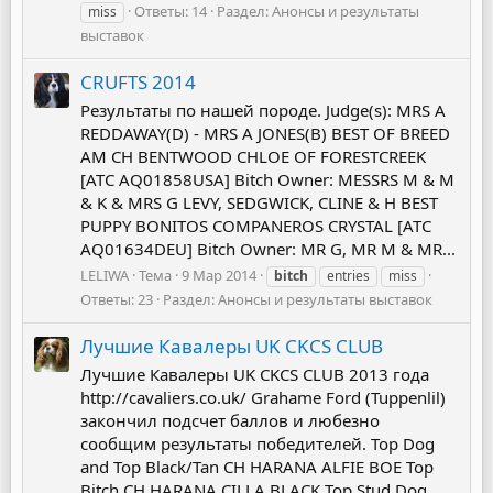
Ответы: 14
Раздел:
Анонсы и результаты
miss
выставок
CRUFTS 2014
Результаты по нашей породе. Judge(s): MRS A
REDDAWAY(D) - MRS A JONES(B) BEST OF BREED
AM CH BENTWOOD CHLOE OF FORESTCREEK
[ATC AQ01858USA] Bitch Owner: MESSRS M & M
& K & MRS G LEVY, SEDGWICK, CLINE & H BEST
PUPPY BONITOS COMPANEROS CRYSTAL [ATC
AQ01634DEU] Bitch Owner: MR G, MR M & MR...
LELIWA
Тема
9 Мар 2014
bitch
entries
miss
Ответы: 23
Раздел:
Анонсы и результаты выставок
Лучшие Кавалеры UK CKCS CLUB
Лучшие Кавалеры UK CKCS CLUB 2013 года
http://cavaliers.co.uk/ Grahame Ford (Tuppenlil)
закончил подсчет баллов и любезно
сообщим результаты победителей. Top Dog
and Top Black/Tan CH HARANA ALFIE BOE Top
Bitch CH HARANA CILLA BLACK Top Stud Dog