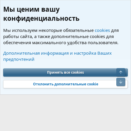
Мы ценим вашу
конфиденциальность
Мы используем некоторые обязательные
cookies
для
работы сайта, а также дополнительные cookies для
обеспечения максимального удобства пользователя.
Теги
Дополнительная информация и настройка Ваших
предпочтений
Cookies
Charm by DCom
Russian (RU)
Обратная связь
Условия и правила
Верх
Принять все cookies
Политика конфиденциальности
Помощь
R
S
Низ
S
Отклонить дополнительные cookie
®
Community platform by XenForo
© 2010-2026 XenForo Ltd.
Перевод от
®
Jumuro
|
Media embeds via s9e/MediaSites