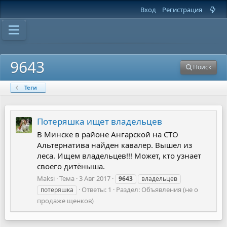
Вход
Регистрация
9643
Поиск
Теги
Потеряшка ищет владельцев
В Минске в районе Ангарской на СТО
Альтернатива найден кавалер. Вышел из
леса. Ищем владельцев!!! Может, кто узнает
своего дитёныша.
Maksi
Тема
3 Авг 2017
9643
владельцев
Ответы: 1
Раздел:
Объявления (не о
потеряшка
продаже щенков)