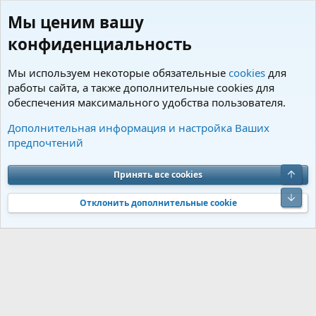
Мы ценим вашу
конфиденциальность
Мы используем некоторые обязательные
cookies
для
работы сайта, а также дополнительные cookies для
обеспечения максимального удобства пользователя.
Теги
Дополнительная информация и настройка Ваших
предпочтений
Cookies
Charm by DCom
Russian (RU)
Обратная связь
Условия и правила
Верх
Принять все cookies
Политика конфиденциальности
Помощь
R
S
Низ
S
Отклонить дополнительные cookie
®
Community platform by XenForo
© 2010-2026 XenForo Ltd.
Перевод от
®
Jumuro
|
Media embeds via s9e/MediaSites