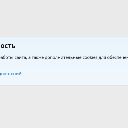
ость
аботы сайта, а также дополнительные cookies для обеспече
Обратная связь
Усло
дпочтений
®
®
form by XenForo
© 2010-2026 XenForo Ltd.
Перевод от Jumuro
|
Media embeds via