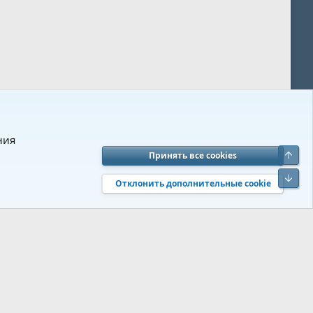
ния
Верх
Принять все cookies
вия и правила
Политика конфиденциальности
Помощь
R
Низ
S
Отклонить дополнительные cookie
S
 s9e/MediaSites