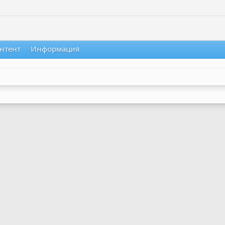
нтент
Информация