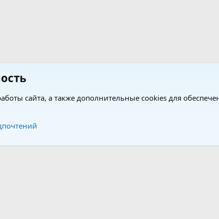
ость
аботы сайта, а также дополнительные cookies для обеспече
Обратная связь
Усло
дпочтений
®
®
form by XenForo
© 2010-2026 XenForo Ltd.
Перевод от Jumuro
|
Media embeds via