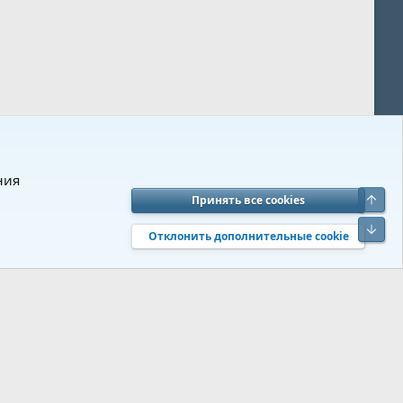
ния
Верх
Принять все cookies
вия и правила
Политика конфиденциальности
Помощь
R
Низ
S
Отклонить дополнительные cookie
S
 s9e/MediaSites